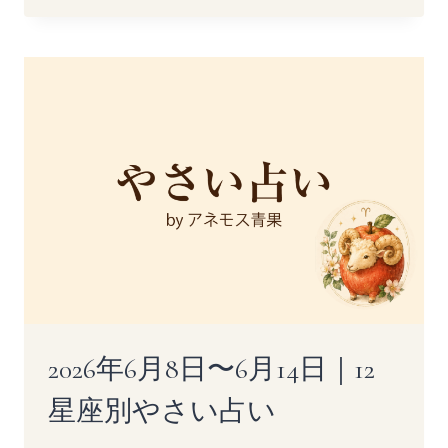
6
月
15
日〜
6
月
21
日
｜
12
星
座
別
や
さ
い
占
2026年6月8日〜6月14日｜12
い
星座別やさい占い