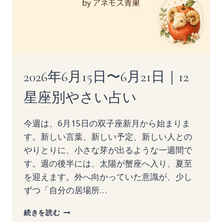
星
座
別
や
さ
い
占
2026年6月15日〜6月21日｜12
い
星座別やさい占い
今週は、6月15日の双子座新月から始まりま
す。新しい言葉、新しい予定、新しい人との
やりとりに、小さな芽が出るような一週間で
す。週の後半には、太陽が蟹座へ入り、夏至
を迎えます。外へ向かっていた意識が、少し
ずつ「自分の居場所…
2026
続きを読む
年