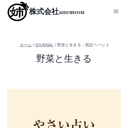
内
株式会社anemosu
容
を
ス
キ
ッ
ホーム
/
JOURNAL
/
野菜と生きる
- 固定ページ 2
プ
野菜と生きる