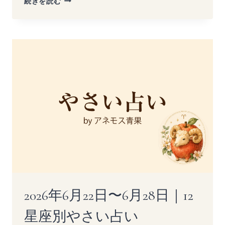
続きを読む
年
6
月
29
日〜
7
月
5
日
｜
12
星
座
別
や
さ
い
占
2026年6月22日〜6月28日｜12
い
星座別やさい占い