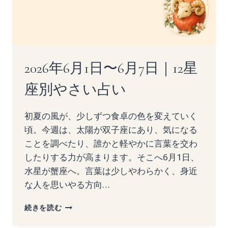
座
別
や
さ
い
占
2026年6月1日〜6月7日｜12星
い
座別やさい占い
初夏の風が、少しずつ食卓の色を変えていく
頃。今週は、太陽が双子座にあり、気になる
ことを調べたり、誰かと軽やかに言葉を交わ
したりする力が高まります。そこへ6月1日、
水星が蟹座へ。言葉は少しやわらかく、身近
な人を思いやる方向…
2026
続きを読む
年
6