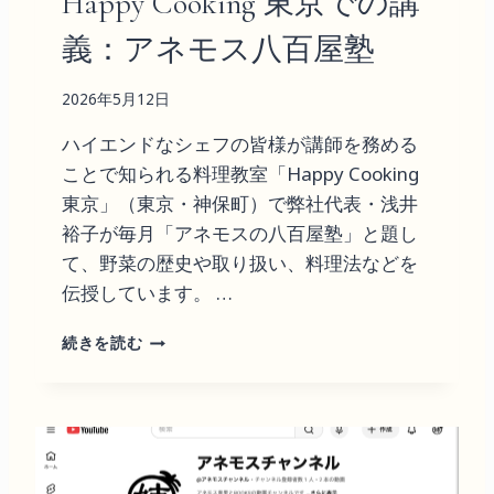
Happy Cooking 東京での講
義：アネモス八百屋塾
2026年5月12日
ハイエンドなシェフの皆様が講師を務める
ことで知られる料理教室「Happy Cooking
東京」（東京・神保町）で弊社代表・浅井
裕子が毎月「アネモスの八百屋塾」と題し
て、野菜の歴史や取り扱い、料理法などを
伝授しています。 …
H
続きを読む
A
P
P
Y
C
O