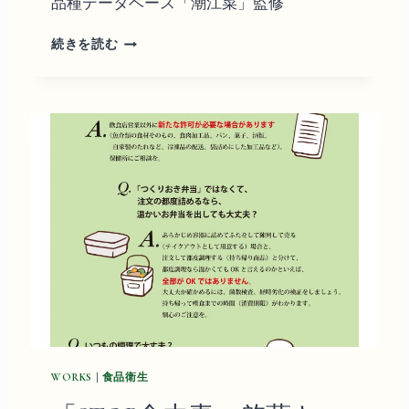
品種データベース「潮江菜」監修
執
続きを読む
筆
・
寄
稿
WORKS
|
食品衛生