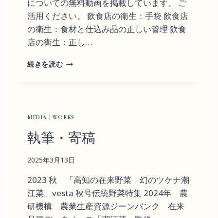
についての無料動画を掲載しています。 ご
活用ください。 飲食店の衛生：手袋 飲食店
の衛生：食材と仕込み品の正しい管理 飲食
店の衛生：正し…
Y
続きを読む
O
U
T
U
B
MEDIA
|
WORKS
E
ア
執筆・寄稿
ネ
モ
2025年3月13日
ス
チ
2023 秋 「高知の在来野菜 幻のツケナ潮
ャ
江菜」vesta 秋号伝統野菜特集 2024年 農
ン
ネ
研機構 農業生産資源ジーンバンク 在来
ル