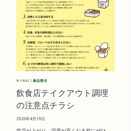
食
中
毒
」
啓
蒙
キ
ャ
ン
ペ
ー
ン
サ
WORKS
|
食品衛生
イ
ト
飲食店テイクアウト調理
を
運
の注意点チラシ
営
（
2020年4月19日
終
了
気温が上がり、湿度が高くなる前にぜひ、