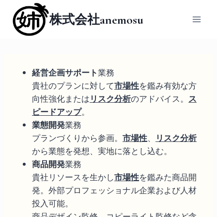
内
株式会社anemosu
容
を
ス
キ
ッ
経営企画サポート
業務
プ
貴社のプランに対して
市場性
を鑑み有効な方
向性強化または
リスク分析
のアドバイス。
ス
ピードアップ
。
業態開発
業務
プランづくりから参画。
市場性
、
リスク分析
から業態を発想、実地に落とし込む。
商品開発
業務
貴社リソースを生かし
市場性
を鑑みた商品開
発。外部プロフェッショナル企業および人材
投入可能。
商品デザイン監修、コピーライト監修など含