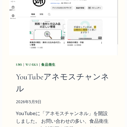
O
K
I
N
G
東
京
で
の
講
義
SNS
|
WORKS
|
食品衛生
：
ア
YouTubeアネモスチャンネ
ネ
モ
ル
ス
八
2026年5月9日
百
屋
YouTubeに「アネモスチャンネル」を開設
塾
しました。 お問い合わせの多い、食品衛生