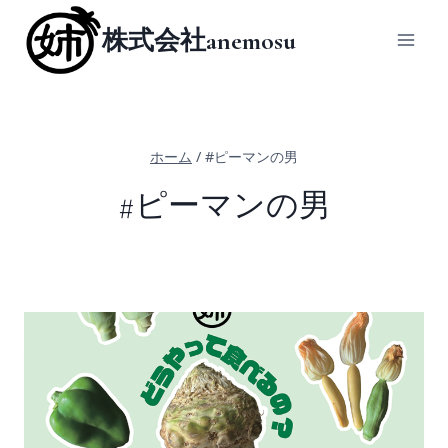
内
株式会社anemosu
容
を
ス
キ
ッ
ホーム
/
#ピーマンの男
プ
#ピーマンの男