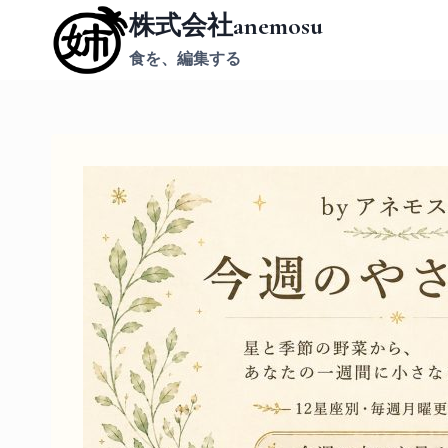
内
株式会社anemosu
容
食を、編集する
を
ス
キ
ッ
プ