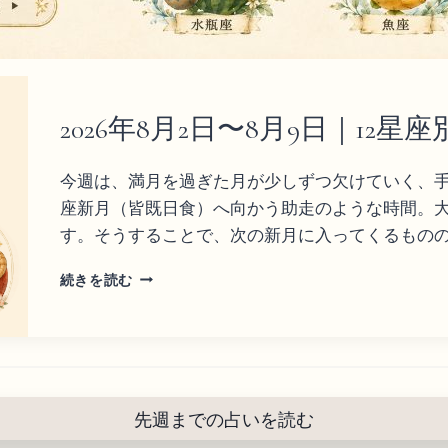
2026年8月2日〜8月9日｜12
今週は、満月を過ぎた月が少しずつ欠けていく、手
座新月（皆既日食）へ向かう助走のような時間。
す。そうすることで、次の新月に入ってくるもの
2
続きを読む
0
2
6
年
8
月
先週までの占いを読む
2
日