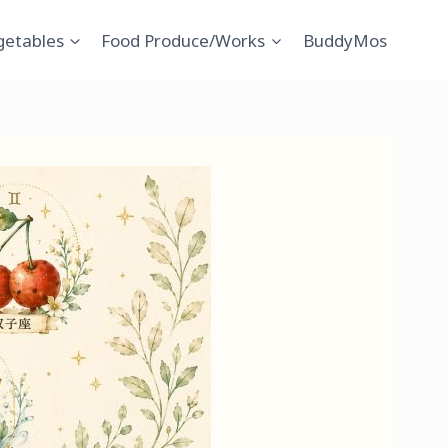
getables
Food Produce/Works
BuddyMos